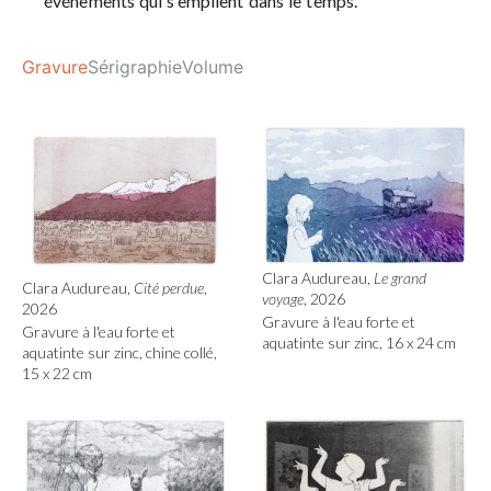
événements qui s’empilent dans le temps.
Gravure
Sérigraphie
Volume
Clara Audureau,
Le grand
Clara Audureau,
Cité perdue
,
voyage
, 2026
2026
Gravure à l'eau forte et
Gravure à l'eau forte et
aquatinte sur zinc, 16 x 24 cm
aquatinte sur zinc, chine collé,
15 x 22 cm